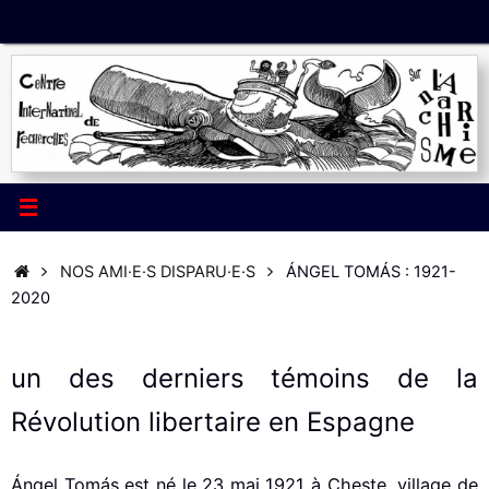
Passer
au
contenu
ACCUEIL
NOS AMI·E·S DISPARU·E·S
ÁNGEL TOMÁS : 1921-
2020
un des derniers témoins de la
Révolution libertaire en Espagne
Ángel Tomás est né le 23 mai 1921 à Cheste, village de