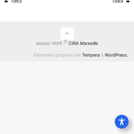
1965
1989
©
depuis 1999
CIRA Marseille
Fièrement propulsé par
Tempera
&
WordPress.