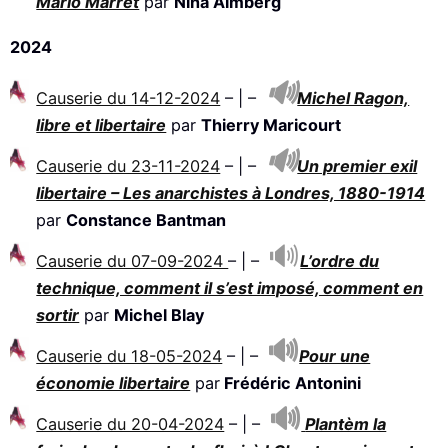
Mario Marret
par
Nina Almberg
2024
Causerie du 14-12-2024
– | –
Michel Ragon,
libre et libertaire
par
Thierry Maricourt
Causerie du 23-11-2024
– | –
Un premier exil
libertaire – Les anarchistes à Londres, 1880-1914
par
Constance Bantman
Causerie du 07-09-2024
– | –
L’ordre du
technique, comment il s’est imposé, comment en
sortir
par
Michel Blay
Causerie du 18-05-2024
– | –
Pour une
économie libertaire
par
Frédéric Antonini
Causerie du 20-04-2024
– | –
Plantèm la