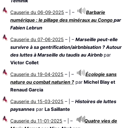
Teminik
Causerie du 06-09-2025
– | –
Barbarie
numérique : le pillage des minéraux au Congo
par
Fabien Lebrun
Causerie du 07-06-2025
– | –
Marseille peut-elle
survivre à sa gentrification/airbnbisation ? Autour
des luttes à Marseille du taudis au Airbnb
par
Victor Collet
Causerie du 19-04-2025
– | –
Écologie sans
nature ou combat naturien ?
par
Michel Blay et
Renaud Garcia
Causerie du 15-03-2025
– | –
Histoires de luttes
paysannes
par
La Saillante
Causerie du 11-01-2025
– | –
Quatre vies de