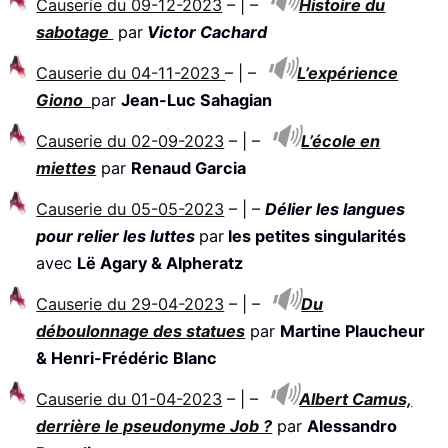
Causerie du 09-12-2023
– | –
Histoire du
sabotage
par
Victor Cachard
Causerie du 04-11-2023
– | –
L’expérience
Giono
par
Jean-Luc Sahagian
Causerie du 02-09-2023
– | –
L’école en
miettes
par
Renaud Garcia
Causerie du 05-05-2023
– | –
Délier les langues
pour relier les luttes
par
les petites singularités
avec
Lë Agary & Alpheratz
Causerie du 29-04-2023
– | –
Du
déboulonnage des statues
par
Martine Plaucheur
& Henri-Frédéric Blanc
Causerie du 01-04-2023
– | –
Albert Camus,
derrière le pseudonyme Job ?
par
Alessandro