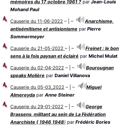
mémoires du 17 octobre 1961 ?
par
Jean-Louis
Mohand Paul
Causerie du 11-06-2022
– | –
Anarchisme,
antisémitisme et antisionisme
par
Pierre
Sommermeyer
Causerie du 21-05-2022
– | –
Freinet : le bon
sens à la fois paysan et éclairé
par
Michel Mulat
Causerie du 02-04-2022
– | –
Bourougnan
speaks Molière
par
Daniel Villanova
Causerie du 05-03_2022
– | –
Miguel
Almereyda
par
Anne Steiner
Causerie du 29-01-2022
– | –
George
Brassens, militant au sein de La Fédération
Anarchiste ( 1946 1948
)
par
Frédéric Bories