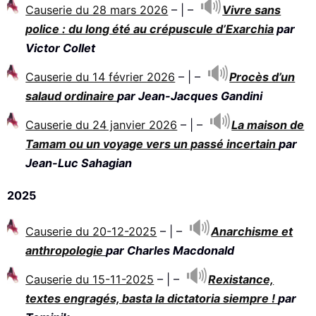
Causerie du 28 mars 2026
– | –
Vivre sans
police : du long été au crépuscule d’Exarchia
par
Victor Collet
Causerie du 14 février 2026
– | –
Procès d’un
salaud ordinaire
par
Jean-Jacques Gandini
Causerie du 24 janvier 2026
– | –
La maison de
Tamam ou un voyage vers un passé incertain
par
Jean-Luc Sahagian
2025
Causerie du 20-12-2025
– | –
Anarchisme et
anthropologie
par
Charles Macdonald
Causerie du 15-11-2025
– | –
Rexistance,
textes engragés, basta la dictatoria siempre !
par