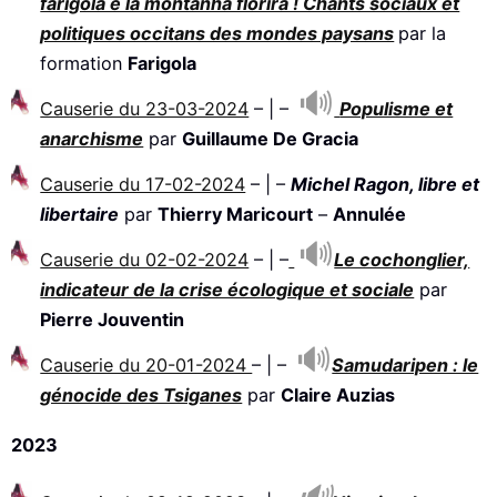
farigola e la montanha florirà ! Chants sociaux et
politiques occitans des mondes paysans
par la
formation
Farigola
Causerie du 23-03-2024
– | –
Populisme et
anarchisme
par
Guillaume De Gracia
Causerie du 17-02-2024
– | –
Michel Ragon, libre et
libertaire
par
Thierry Maricourt
–
Annulée
Causerie du 02-02-2024
– | –
Le cochonglier,
indicateur de la crise écologique et sociale
par
Pierre Jouventin
Causerie du 20-01-2024
– | –
Samudaripen : le
génocide des Tsiganes
par
Claire Auzias
2023