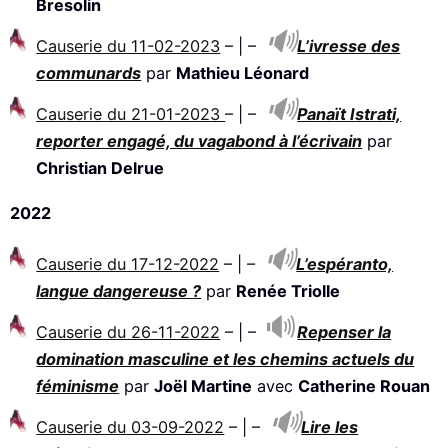
Bresolin
Causerie du 11-02-2023
– | –
L’ivresse des
communards
par
Mathieu Léonard
Causerie du 21-01-2023
– | –
Panaït Istrati,
reporter engagé, du vagabond à l’écrivain
par
Christian Delrue
2022
Causerie du 17-12-2022
– | –
L’espéranto,
langue dangereuse ?
par
Renée Triolle
Causerie du 26-11-2022
– | –
Repenser la
domination masculine et les chemins actuels du
féminisme
par
Joël Martine
avec
Catherine Rouan
Causerie du 03-09-2022
– | –
Lire les