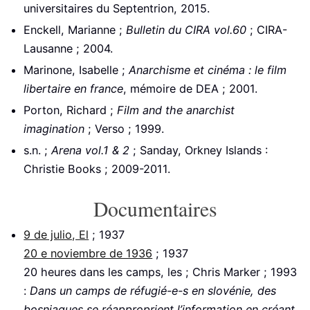
universitaires du Septentrion, 2015.
Enckell, Marianne ;
Bulletin du CIRA vol.60
; CIRA-
Lausanne ; 2004.
Marinone, Isabelle ;
Anarchisme et cinéma : le film
libertaire en france
, mémoire de DEA ; 2001.
Porton, Richard ;
Film and the anarchist
imagination
; Verso ; 1999.
s.n. ;
Arena vol.1 & 2
; Sanday, Orkney Islands :
Christie Books ; 2009-2011.
Documentaires
9 de julio, El
; 1937
20 e noviembre de 1936
; 1937
20 heures dans les camps, les ; Chris Marker ; 1993
:
Dans un camps de réfugié-e-s en slovénie, des
bosniaques se réapproprient l’information en créant