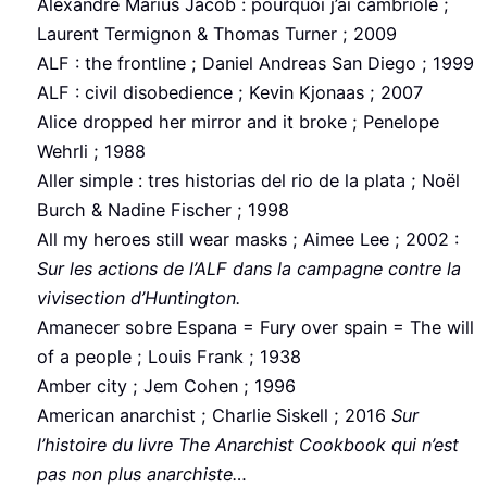
Alexandre Marius Jacob : pourquoi j’ai cambriolé ;
Laurent Termignon & Thomas Turner ; 2009
ALF : the frontline ; Daniel Andreas San Diego ; 1999
ALF : civil disobedience ; Kevin Kjonaas ; 2007
Alice dropped her mirror and it broke ; Penelope
Wehrli ; 1988
Aller simple : tres historias del rio de la plata ; Noël
Burch & Nadine Fischer ; 1998
All my heroes still wear masks ; Aimee Lee ; 2002 :
Sur les actions de l’ALF dans la campagne contre la
vivisection d’Huntington.
Amanecer sobre Espana = Fury over spain = The will
of a people ; Louis Frank ; 1938
Amber city ; Jem Cohen ; 1996
American anarchist ; Charlie Siskell ; 2016
Sur
l’histoire du livre The Anarchist Cookbook qui n’est
pas non plus anarchiste…