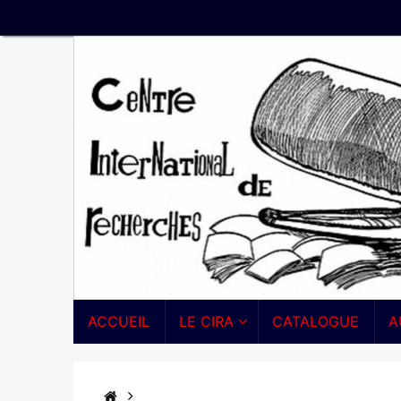
Passer
au
contenu
PASSER
ACCUEIL
LE CIRA
CATALOGUE
A
AU
CONTENU
ACCUEIL