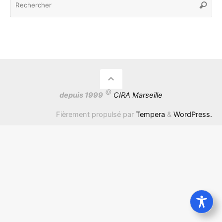
Recher
po
:
©
depuis 1999
CIRA Marseille
Fièrement propulsé par
Tempera
&
WordPress.